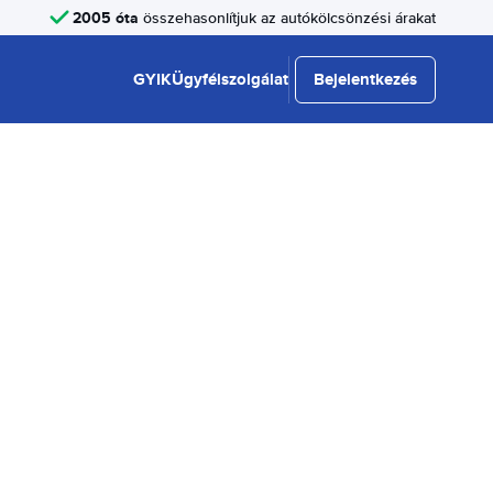
2005 óta
összehasonlítjuk az autókölcsönzési árakat
GYIK
Ügyfélszolgálat
Bejelentkezés