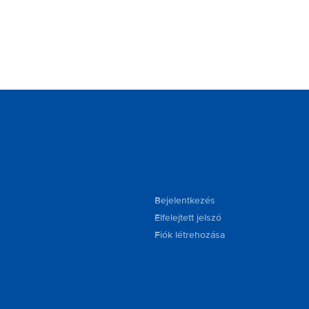
Bejelentkezés
Elfelejtett jelszó
Fiók létrehozása