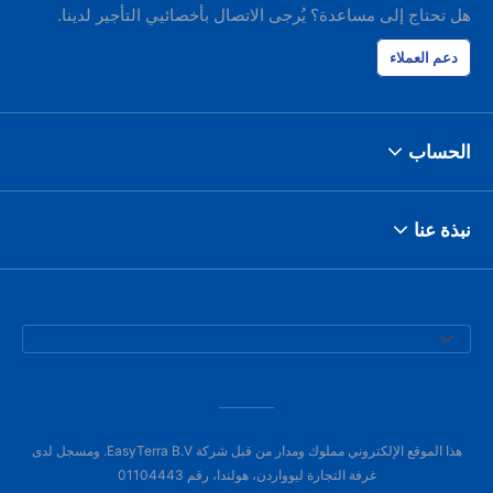
هل تحتاج إلى مساعدة؟ يُرجى الاتصال بأخصائيي التأجير لدينا.
دعم العملاء
الحساب
نبذة عنا
هذا الموقع الإلكتروني مملوك ومدار من قبل شركة EasyTerra B.V. ومسجل لدى
غرفة التجارة ليوواردن، هولندا، رقم 01104443