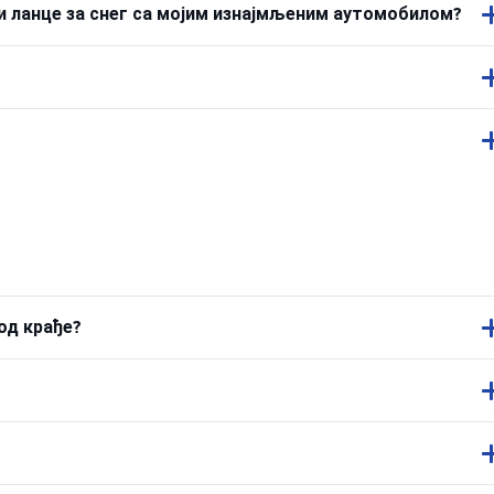
или ланце за снег са мојим изнајмљеним аутомобилом?
од крађе?