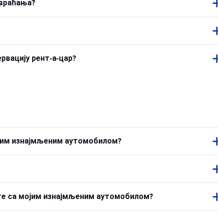
 враћања?
ервацију рент-а-цар?
ојим изнајмљеним аутомобилом?
ете са мојим изнајмљеним аутомобилом?