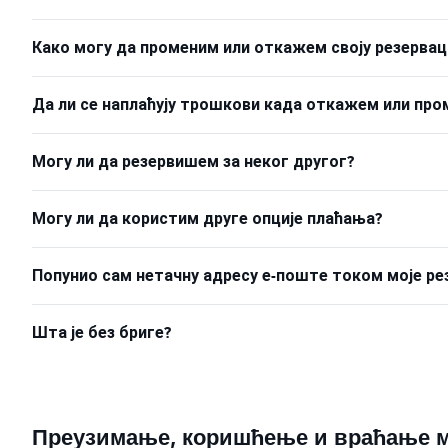
Како могу да променим или откажем своју резервац
Да ли се наплаћују трошкови када откажем или про
Могу ли да резервишем за неког другог?
Могу ли да користим друге опције плаћања?
Попунио сам нетачну адресу е-поште током моје ре
Шта је без бриге?
Преузимање, коришћење и враћање м