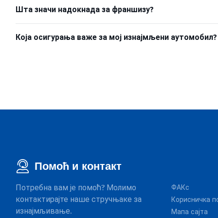
Шта значи надокнада за франшизу?
Која осигурања важе за мој изнајмљени аутомобил?
Помоћ и контакт
Потребна вам је помоћ? Молимо
ФАКс
контактирајте наше стручњаке за
Корисничка п
изнајмљивање.
Мапа сајта