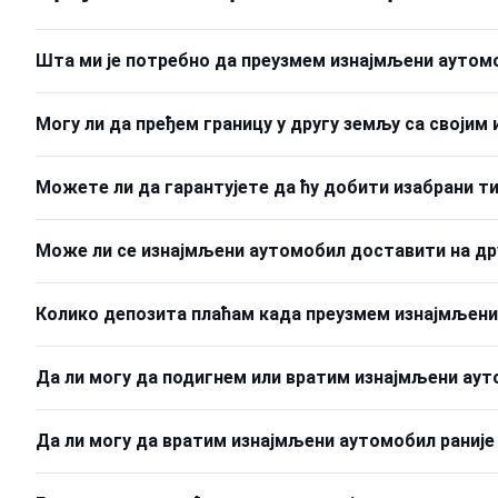
Шта ми је потребно да преузмем изнајмљени аутом
Могу ли да пређем границу у другу земљу са своји
Можете ли да гарантујете да ћу добити изабрани т
Може ли се изнајмљени аутомобил доставити на друг
Колико депозита плаћам када преузмем изнајмљен
Да ли могу да подигнем или вратим изнајмљени ауто
Да ли могу да вратим изнајмљени аутомобил раније н