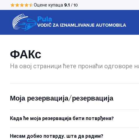
9.1
Оцене купаца
/ 10
Pula
VODIČ ZA IZNAMLJIVANJE AUTOMOBILA
ФАКс
На овој страници ћете пронаћи одговоре 
Моја резервација/резервација
Када ће моја резервација бити потврђена?
Нисам добио потврду. шта да радим?