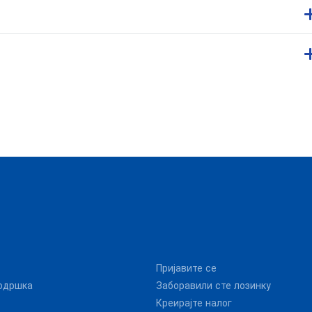
Пријавите се
одршка
Заборавили сте лозинку
Креирајте налог