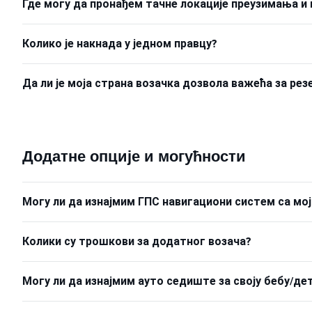
Где могу да пронађем тачне локације преузимања и
Колико је накнада у једном правцу?
Да ли је моја страна возачка дозвола важећа за рез
Додатне опције и могућности
Могу ли да изнајмим ГПС навигациони систем са м
Колики су трошкови за додатног возача?
Могу ли да изнајмим ауто седиште за своју бебу/д