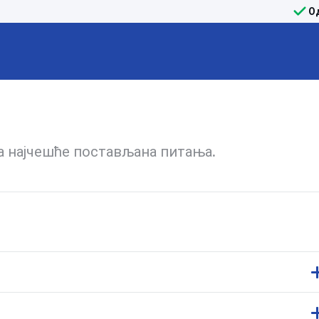
О
на најчешће постављана питања.