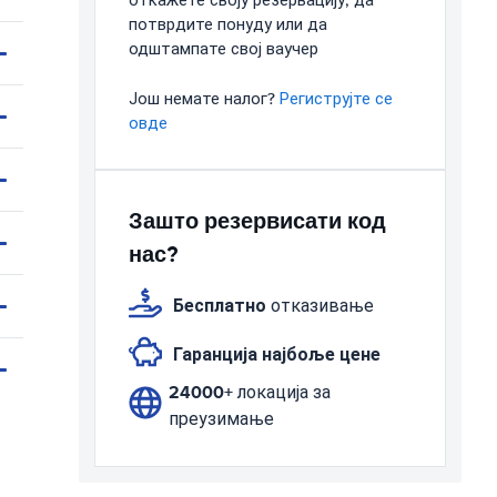
откажете своју резервацију, да
потврдите понуду или да
одштампате свој ваучер
Још немате налог?
Региструјте се
овде
Зашто резервисати код
нас?
Бесплатно
отказивање
Гаранција најбоље цене
24000+
локација за
преузимање