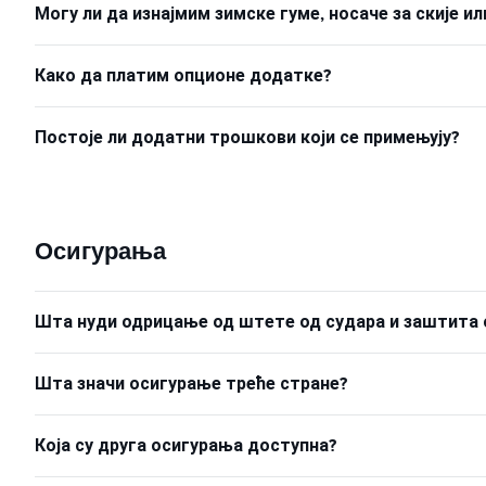
Могу ли да изнајмим зимске гуме, носаче за скије 
Како да платим опционе додатке?
Постоје ли додатни трошкови који се примењују?
Осигурања
Шта нуди одрицање од штете од судара и заштита 
Шта значи осигурање треће стране?
Која су друга осигурања доступна?