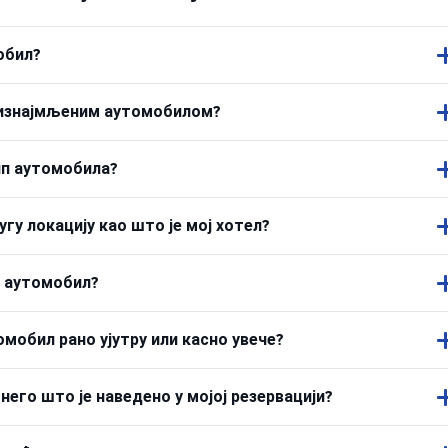
обил?
м изнајмљеним аутомобилом?
ип аутомобила?
у локацију као што је мој хотел?
и аутомобил?
мобил рано ујутру или касно увече?
его што је наведено у мојој резервацији?