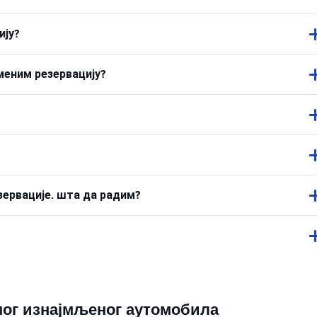
ију?
меним резервацију?
зервације. шта да радим?
ог изнајмљеног аутомобила