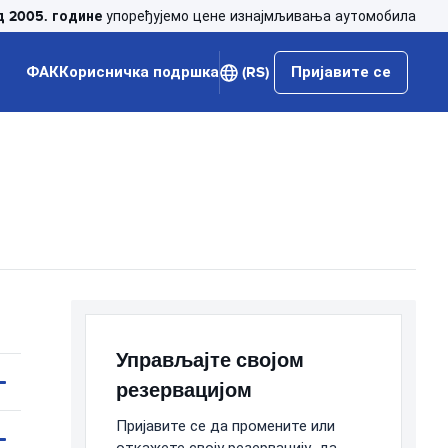
д 2005. године
упоређујемо цене изнајмљивања аутомобила
ФАК
Корисничка подршка
(RS)
Пријавите се
Управљајте својом
резервацијом
Пријавите се да промените или