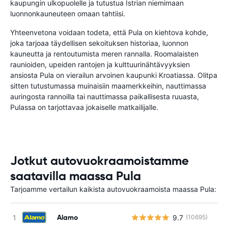
kaupungin ulkopuolelle ja tutustua Istrian niemimaan
luonnonkauneuteen omaan tahtiisi.
Yhteenvetona voidaan todeta, että Pula on kiehtova kohde,
joka tarjoaa täydellisen sekoituksen historiaa, luonnon
kauneutta ja rentoutumista meren rannalla. Roomalaisten
raunioiden, upeiden rantojen ja kulttuurinähtävyyksien
ansiosta Pula on vierailun arvoinen kaupunki Kroatiassa. Olitpa
sitten tutustumassa muinaisiin maamerkkeihin, nauttimassa
auringosta rannoilla tai nauttimassa paikallisesta ruuasta,
Pulassa on tarjottavaa jokaiselle matkailijalle.
Jotkut autovuokraamoistamme
saatavilla maassa Pula
Tarjoamme vertailun kaikista autovuokraamoista maassa Pula:
Alamo
9.7
(10695)