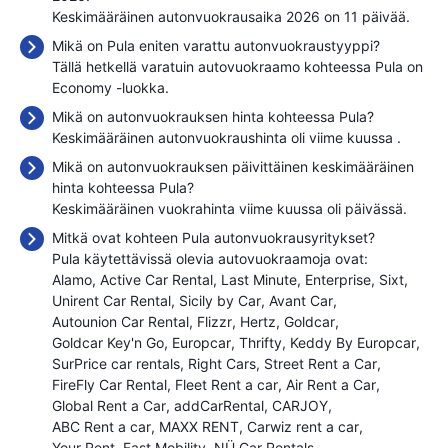
Keskimääräinen autonvuokrausaika 2026 on 11 päivää.
Mikä on Pula eniten varattu autonvuokraustyyppi?
Tällä hetkellä varatuin autovuokraamo kohteessa Pula on
Economy -luokka.
Mikä on autonvuokrauksen hinta kohteessa Pula?
Keskimääräinen autonvuokraushinta oli viime kuussa
.
Mikä on autonvuokrauksen päivittäinen keskimääräinen
hinta kohteessa Pula?
Keskimääräinen vuokrahinta viime kuussa oli
päivässä.
Mitkä ovat kohteen Pula autonvuokrausyritykset?
Pula käytettävissä olevia autovuokraamoja ovat:
Alamo
Active Car Rental
Last Minute
Enterprise
Sixt
Unirent Car Rental
Sicily by Car
Avant Car
Autounion Car Rental
Flizzr
Hertz
Goldcar
Goldcar Key'n Go
Europcar
Thrifty
Keddy By Europcar
SurPrice car rentals
Right Cars
Street Rent a Car
FireFly Car Rental
Fleet Rent a car
Air Rent a Car
Global Rent a Car
addCarRental
CARJOY
ABC Rent a car
MAXX RENT
Carwiz rent a car
Your Rent
Fast Mobility
NÜ Car Rentals