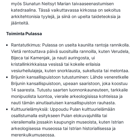
myös Siunatun Neitsyt Marian taivaaseenastumisen
katedraalina. Tässä vaikuttavassa kirkossa on sekoitus
arkkitehtonisia tyylejä, ja siinä on upeita taideteoksia ja
jäänteitä.
Toiminta Pulassa
Rantatutkimus: Pulassa on useita kauniita rantoja rannikolla.
Vietä rentouttava päivä suosituilla rannoilla, kuten Verudela,
Bijeca tai Kamenjak, ja nauti auringosta, ui
kristallinkirkkaissa vesissä tai kokeile erilaisia
vesiurheilulajeja, kuten snorklausta, sukellusta tai melontaa.
Brijunin kansallispuistoon tutustuminen: Lähde veneretkelle
Brijunin kansallispuistoon, upeaan saaristoon, joka koostuu
14 saaresta. Tutustu saarten luonnonkauneuteen, tarkkaile
monipuolista luontoa, vieraile arkeologisissa kohteissa ja
nauti tämän ainutlaatuisen kansallispuiston rauhasta.
Kulttuurielämyksiä: Uppoudu Pulan kulttuurielämään
osallistumalla esitykseen Pulan elokuvajuhlilla tai
vierailemalla jossakin kaupungin museoista, kuten Istrian
arkeologisessa museossa tai Istrian historiallisessa ja
merenkulkumuseossa.