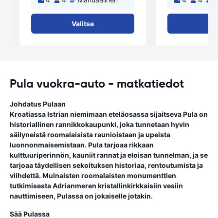
Valitse
Val
Pula vuokra-auto - matkatiedot
Johdatus Pulaan
Kroatiassa Istrian niemimaan eteläosassa sijaitseva Pula on
historiallinen rannikkokaupunki, joka tunnetaan hyvin
säilyneistä roomalaisista raunioistaan ja upeista
luonnonmaisemistaan. Pula tarjoaa rikkaan
kulttuuriperinnön, kauniit rannat ja eloisan tunnelman, ja se
tarjoaa täydellisen sekoituksen historiaa, rentoutumista ja
viihdettä. Muinaisten roomalaisten monumenttien
tutkimisesta Adrianmeren kristallinkirkkaisiin vesiin
nauttimiseen, Pulassa on jokaiselle jotakin.
Sää Pulassa