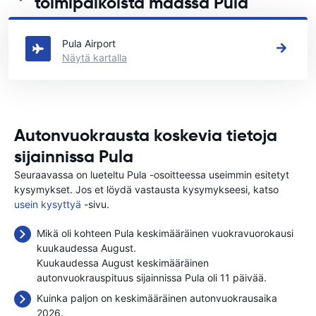
toimipaikoista maassa Pula
Katso tärkeimmät autonvuokraustoimipisteemme maassa Pula
Pula Airport
Näytä kartalla
Autonvuokrausta koskevia tietoja
sijainnissa Pula
Seuraavassa on lueteltu Pula -osoitteessa useimmin esitetyt
kysymykset. Jos et löydä vastausta kysymykseesi, katso
usein kysyttyä
-sivu.
Mikä oli kohteen Pula keskimääräinen vuokravuorokausi
kuukaudessa August.
Kuukaudessa August keskimääräinen
autonvuokrauspituus sijainnissa Pula oli 11 päivää.
Kuinka paljon on keskimääräinen autonvuokrausaika
2026.