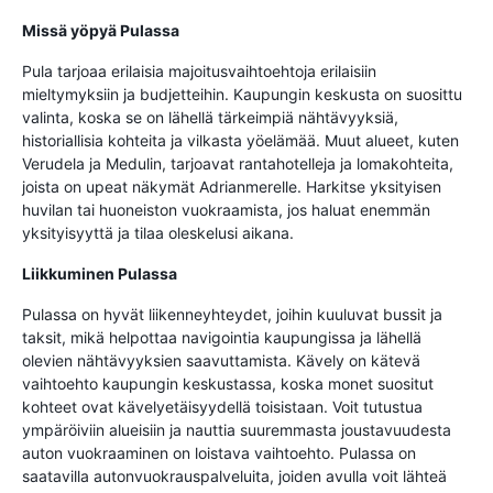
Missä yöpyä Pulassa
Pula tarjoaa erilaisia majoitusvaihtoehtoja erilaisiin
mieltymyksiin ja budjetteihin. Kaupungin keskusta on suosittu
valinta, koska se on lähellä tärkeimpiä nähtävyyksiä,
historiallisia kohteita ja vilkasta yöelämää. Muut alueet, kuten
Verudela ja Medulin, tarjoavat rantahotelleja ja lomakohteita,
joista on upeat näkymät Adrianmerelle. Harkitse yksityisen
huvilan tai huoneiston vuokraamista, jos haluat enemmän
yksityisyyttä ja tilaa oleskelusi aikana.
Liikkuminen Pulassa
Pulassa on hyvät liikenneyhteydet, joihin kuuluvat bussit ja
taksit, mikä helpottaa navigointia kaupungissa ja lähellä
olevien nähtävyyksien saavuttamista. Kävely on kätevä
vaihtoehto kaupungin keskustassa, koska monet suositut
kohteet ovat kävelyetäisyydellä toisistaan. Voit tutustua
ympäröiviin alueisiin ja nauttia suuremmasta joustavuudesta
auton vuokraaminen on loistava vaihtoehto. Pulassa on
saatavilla autonvuokrauspalveluita, joiden avulla voit lähteä