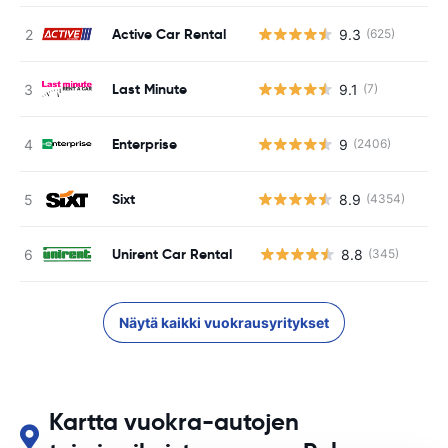
Active Car Rental
9.3
(625)
Last Minute
9.1
(7)
Enterprise
9
(2406)
Sixt
8.9
(4354)
Unirent Car Rental
8.8
(345)
Ei
Näytä kaikki vuokrausyritykset
Kartta vuokra-autojen