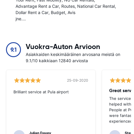
Advantage Rent a Car
Routes
National Car Rental
Dollar Rent a Car
Budget
Avis
jne.…
Vuokra-Auton Arvioon
9.1
Asiakkaiden keskimääräinen arvosana meistä on
9.1/10 kaikkiaan 12840 arviosta
25-09-2020
Brilliant service at Pula airport
The service p
helped with 
People at Pula
were fantast
experienced 
Julian Davey
Step