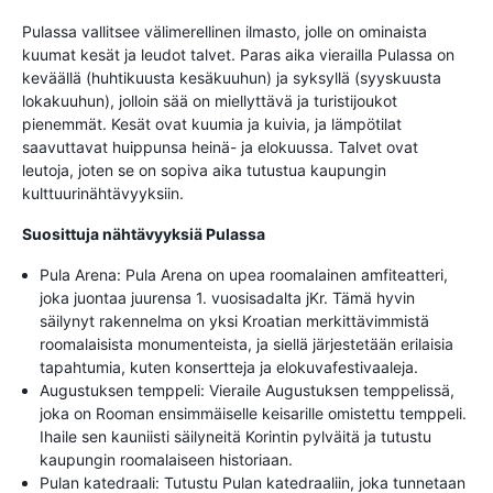
Pulassa vallitsee välimerellinen ilmasto, jolle on ominaista
kuumat kesät ja leudot talvet. Paras aika vierailla Pulassa on
keväällä (huhtikuusta kesäkuuhun) ja syksyllä (syyskuusta
lokakuuhun), jolloin sää on miellyttävä ja turistijoukot
pienemmät. Kesät ovat kuumia ja kuivia, ja lämpötilat
saavuttavat huippunsa heinä- ja elokuussa. Talvet ovat
leutoja, joten se on sopiva aika tutustua kaupungin
kulttuurinähtävyyksiin.
Suosittuja nähtävyyksiä Pulassa
Pula Arena: Pula Arena on upea roomalainen amfiteatteri,
joka juontaa juurensa 1. vuosisadalta jKr. Tämä hyvin
säilynyt rakennelma on yksi Kroatian merkittävimmistä
roomalaisista monumenteista, ja siellä järjestetään erilaisia
tapahtumia, kuten konsertteja ja elokuvafestivaaleja.
Augustuksen temppeli: Vieraile Augustuksen temppelissä,
joka on Rooman ensimmäiselle keisarille omistettu temppeli.
Ihaile sen kauniisti säilyneitä Korintin pylväitä ja tutustu
kaupungin roomalaiseen historiaan.
Pulan katedraali: Tutustu Pulan katedraaliin, joka tunnetaan