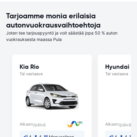
Tarjoamme monia erilaisia
autonvuokrausvaihtoehtoja
Joten tee tarjouspyyntö ja voit säästää jopa 50 % auton
vuokrauksesta maassa Pula
Kia Rio
Hyundai i3
Tai vastaava
Tai vastaava
Alkaen
Alkaen
/päivä
/päivä
4
4
Manuaalinen
4
4
M