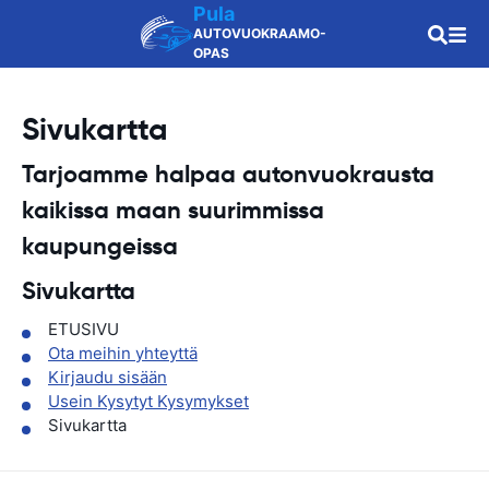
Pula
AUTOVUOKRAAMO-
OPAS
Sivukartta
Tarjoamme halpaa autonvuokrausta
kaikissa maan
suurimmissa
kaupungeissa
Sivukartta
ETUSIVU
Ota meihin yhteyttä
Kirjaudu sisään
Usein Kysytyt Kysymykset
Sivukartta