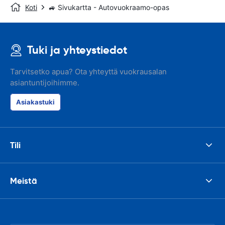
Koti
🚙 Sivukartta - Autovuokraamo-opas
Tuki ja yhteystiedot
Tarvitsetko apua? Ota yhteyttä vuokrausalan
asiantuntijoihimme.
Asiakastuki
Tili
Meistä