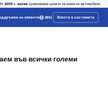
От 2005 г. насам
сравняваме цените за наем на автомобили
оддръжка на клиенти
(BG)
Влезте в системата
наем във всички големи