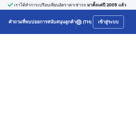
มาตั้งแต่ปี 2005 แล้ว
เราได้ทำการเปรียบเทียบอัตราค่าเช่ารถ
คำถามที่พบบ่อย
การสนับสนุนลูกค้า
(TH)
เข้าสู่ระบบ